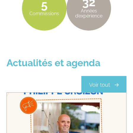
32
5
Années
Commissions
d’expérience
Actualités et agenda
Voir tout