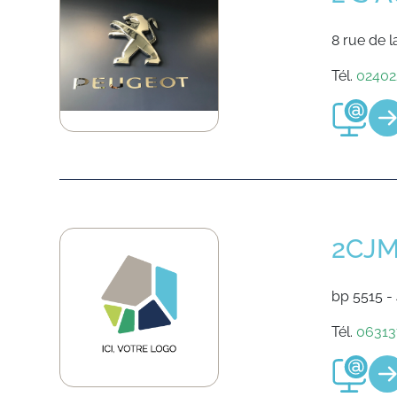
8 rue de l
Tél.
02402
2CJ
bp 5515 -
Tél.
06313