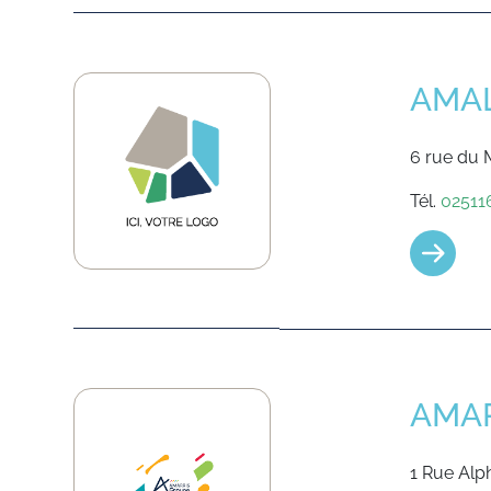
AMA
6 rue du
Tél.
02511
AMAR
1 Rue Alp