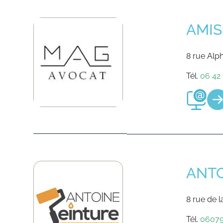
AMIS
8 rue Al
Tél.
06 42
ANTO
8 rue de 
Tél.
06079