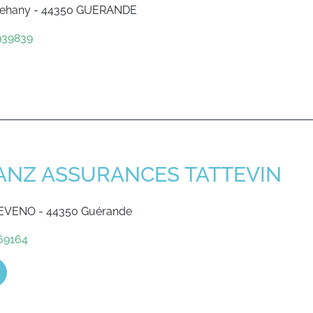
rehany - 44350 GUERANDE
939839
ANZ ASSURANCES TATTEVIN
LEVENO - 44350 Guérande
69164