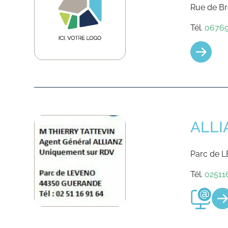
Rue de B
Tél.
0676
ALLI
Parc de 
Tél.
02511