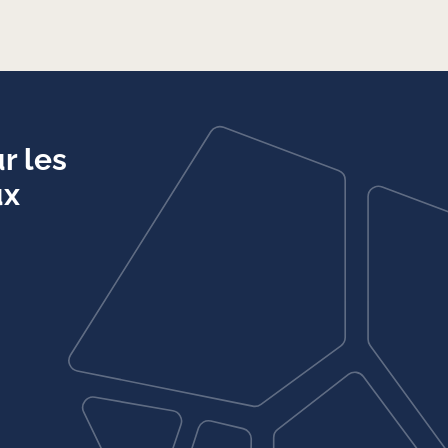
r les
ux