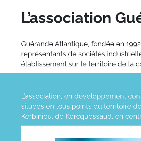
L’association Gu
Guérande Atlantique, fondée en 1992,
représentants de sociétés industriell
établissement sur le territoire de l
L’association, en développement conti
situées en tous points du territoire 
Kerbiniou, de Kercquessaud, en centre