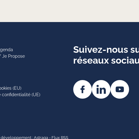
Suivez-nous su
 agenda
/ Je Propose
réseaux socia
ookies (EU)
 confidentialité (UE)
 développement :
Astraga
-
Flux RSS