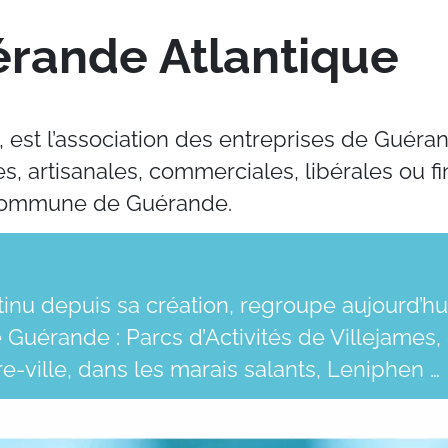
érande Atlantique
 est l’association des entreprises de Guéra
es, artisanales, commerciales, libérales ou f
a commune de Guérande.
nu depuis sa création, regroupe aujourd’hui
de Guérande : Parcs d’Activités de Villejames
-ville, dans les marais salants, Leniphen …