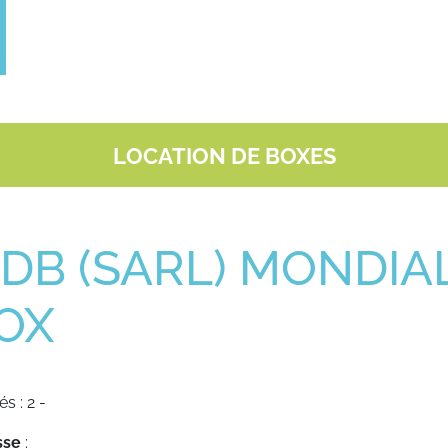
LOCATION DE BOXES
DB (SARL) MONDIA
OX
és : 2 -
sse
: