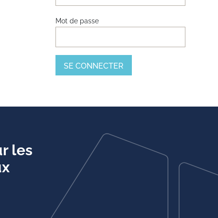
Mot de passe
r les
ux