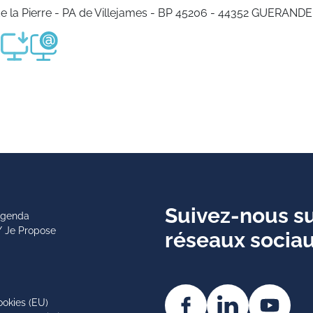
e la Pierre - PA de Villejames - BP 45206 - 44352 GUERANDE
Suivez-nous su
 agenda
/ Je Propose
réseaux socia
ookies (EU)