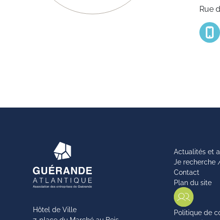
Rue d
Actualités et
Je recherche 
Contact
Plan du site
Hôtel de Ville
Politique de c
7, place du Marché au Bois