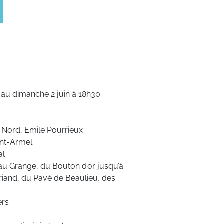
9h au dimanche 2 juin à 18h30
u Nord, Emile Pourrieux
int-Armel
al
le au Grange, du Bouton d’or jusqu’à
 Briand, du Pavé de Beaulieu, des
ers