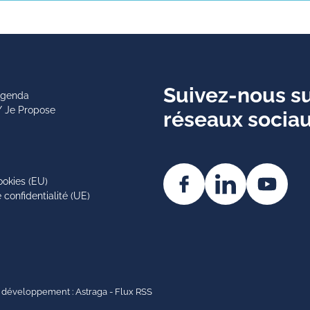
Suivez-nous su
 agenda
/ Je Propose
réseaux socia
ookies (EU)
 confidentialité (UE)
 développement :
Astraga
-
Flux RSS