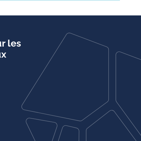
r les
ux