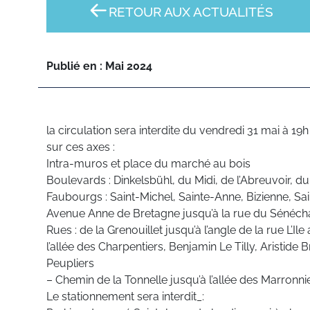
RETOUR AUX ACTUALITÉS
Publié en : Mai 2024
la circulation sera interdite du vendredi 31 mai à 1
sur ces axes :
Intra-muros et place du marché au bois
Boulevards : Dinkelsbühl, du Midi, de l’Abreuvoir, d
Faubourgs : Saint-Michel, Sainte-Anne, Bizienne, Sa
Avenue Anne de Bretagne jusqu’à la rue du Sénéch
Rues : de la Grenouillet jusqu’à l’angle de la rue L’I
l’allée des Charpentiers, Benjamin Le Tilly, Aristide
Peupliers
– Chemin de la Tonnelle jusqu’à l’allée des Marronni
Le stationnement sera interdit_: